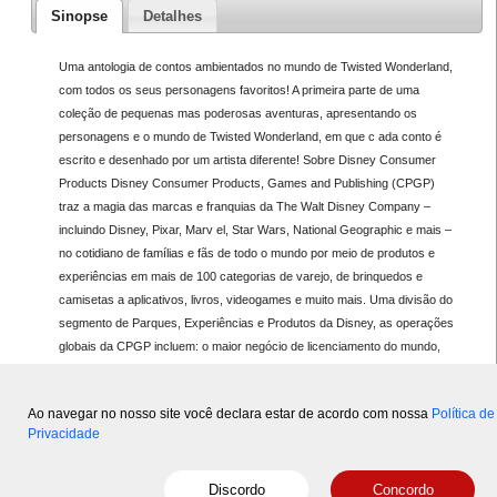
Sinopse
Detalhes
Uma antologia de contos ambientados no mundo de Twisted Wonderland,
com todos os seus personagens favoritos! A primeira parte de uma
coleção de pequenas mas poderosas aventuras, apresentando os
personagens e o mundo de Twisted Wonderland, em que c ada conto é
escrito e desenhado por um artista diferente! Sobre Disney Consumer
Products Disney Consumer Products, Games and Publishing (CPGP)
traz a magia das marcas e franquias da The Walt Disney Company –
incluindo Disney, Pixar, Marv el, Star Wars, National Geographic e mais –
no cotidiano de famílias e fãs de todo o mundo por meio de produtos e
experiências em mais de 100 categorias de varejo, de brinquedos e
camisetas a aplicativos, livros, videogames e muito mais. Uma divisão do
segmento de Parques, Experiências e Produtos da Disney, as operações
globais da CPGP incluem: o maior negócio de licenciamento do mundo,
uma das maiores marcas de publicações infantis, um dos principais
licenciadores de jogos interativos entre pla taformas e lojas parceiras em
Ao navegar no nosso site você declara estar de acordo com nossa
Política de
diversos países.
Privacidade