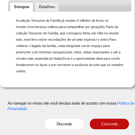
Sinopse
Detalhes
A coleção Tesouros de Família já vendeu 5 milhões de livros no
mundo.Uma herança valiosa para compartilhar por gerações.Parte da
coleção Tesouros de Família, que consagrou Elma van Vliet no mundo
todo, este livro reúne recordações de um jeito especia l e único.Para
celebrar o legado da família, cada integrante vai ter espaço para
preencher com histórias inesquecíveis, fotos, datas importantes e até a
receita mais esperada do Natal.Essa é a oportunidade ideal para vocês
fortalecerem os laços e pre servarem a essência de tudo que os mantém
unidos.
Ao navegar no nosso site você declara estar de acordo com nossa
Política de
Privacidade
Copyright © 2015-2026 Disal
- Powered by