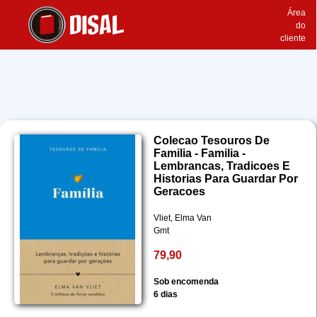
Área
do
cliente
Colecao Tesouros De
Familia - Familia -
Lembrancas, Tradicoes E
Historias Para Guardar Por
Geracoes
Vliet, Elma Van
Gmt
79,90
Sob encomenda
6 dias