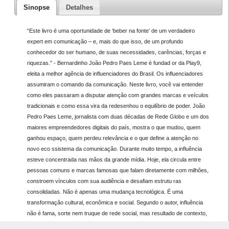
Sinopse
Detalhes
“Este livro é uma oportunidade de ‘beber na fonte’ de um verdadeiro
expert em comunicação – e, mais do que isso, de um profundo
conhecedor do ser humano, de suas necessidades, carências, forças e
riquezas.” - Bernardinho João Pedro Paes Leme é fundad or da Play9,
eleita a melhor agência de influenciadores do Brasil. Os influenciadores
assumiram o comando da comunicação. Neste livro, você vai entender
como eles passaram a disputar atenção com grandes marcas e veículos
tradicionais e como essa vira da redesenhou o equilíbrio de poder. João
Pedro Paes Leme, jornalista com duas décadas de Rede Globo e um dos
maiores empreendedores digitais do país, mostra o que mudou, quem
ganhou espaço, quem perdeu relevância e o que define a atenção no
novo eco ssistema da comunicação. Durante muito tempo, a influência
esteve concentrada nas mãos da grande mídia. Hoje, ela circula entre
pessoas comuns e marcas famosas que falam diretamente com milhões,
constroem vínculos com sua audiência e desafiam estrutu ras
consolidadas. Não é apenas uma mudança tecnológica. É uma
transformação cultural, econômica e social. Segundo o autor, influência
não é fama, sorte nem truque de rede social, mas resultado de contexto,
estratégia e compreensão do comportamento hu mano. Depois da