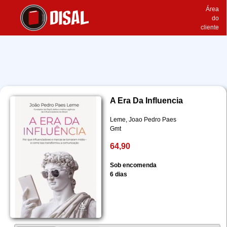
Área
do
cliente
A Era Da Influencia
Leme, Joao Pedro Paes
Gmt
64,90
Sob encomenda
6 dias