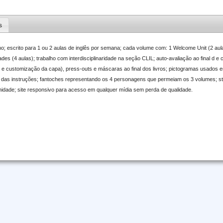
s
no; escrito para 1 ou 2 aulas de inglês por semana; cada volume com: 1 Welcome Unit (2 au
ades (4 aulas); trabalho com interdisciplinaridade na seção CLIL; auto-avaliação ao final d e
s e customização da capa), press-outs e máscaras ao final dos livros; pictogramas usados e
ual das instruções; fantoches representando os 4 personagens que permeiam os 3 volumes; s
unidade; site responsivo para acesso em qualquer mídia sem perda de qualidade.