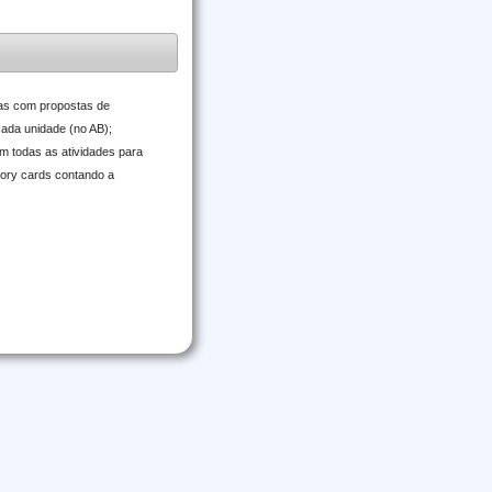
las com propostas de
 cada unidade (no AB);
m todas as atividades para
tory cards contando a