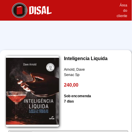
Área
do
cliente
Inteligencia Liquida
Arnold, Dave
Senac Sp
240,00
Sob encomenda
7 dias