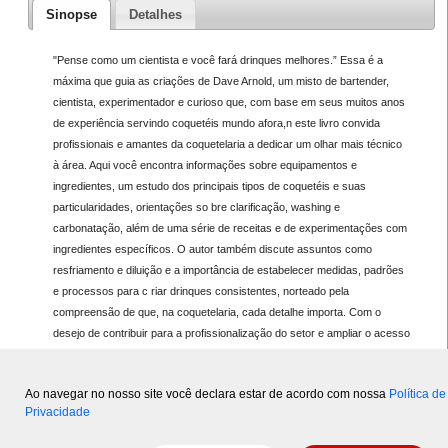
Sinopse
Detalhes
"Pense como um cientista e você fará drinques melhores.” Essa é a
máxima que guia as criações de Dave Arnold, um misto de bartender,
cientista, experimentador e curioso que, com base em seus muitos anos
de experiência servindo coquetéis mundo afora,n este livro convida
profissionais e amantes da coquetelaria a dedicar um olhar mais técnico
à área. Aqui você encontra informações sobre equipamentos e
ingredientes, um estudo dos principais tipos de coquetéis e suas
particularidades, orientações so bre clarificação, washing e
carbonatação, além de uma série de receitas e de experimentações com
ingredientes específicos. O autor também discute assuntos como
resfriamento e diluição e a importância de estabelecer medidas, padrões
e processos para c riar drinques consistentes, norteado pela
compreensão de que, na coquetelaria, cada detalhe importa. Com o
desejo de contribuir para a profissionalização do setor e ampliar o acesso
a conteúdos de referência, o Senac São Paulo publica esta obra e c
onvida profissionais e demais interessados na atividade a entrar neste
Ao navegar no nosso site você declara estar de acordo com nossa
Política de
mundo fascinante da coquetelaria.
Privacidade