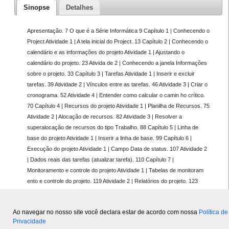
Sinopse
Detalhes
Apresentação. 7 O que é a Série Informática 9 Capítulo 1 | Conhecendo o
Project Atividade 1 | A tela inicial do Project. 13 Capítulo 2 | Conhecendo o
calendário e as informações do projeto Atividade 1 | Ajustando o
calendário do projeto. 23 Ativida de 2 | Conhecendo a janela Informações
sobre o projeto. 33 Capítulo 3 | Tarefas Atividade 1 | Inserir e excluir
tarefas. 39 Atividade 2 | Vínculos entre as tarefas. 46 Atividade 3 | Criar o
cronograma. 52 Atividade 4 | Entender como calcular o camin ho crítico.
70 Capítulo 4 | Recursos do projeto Atividade 1 | Planilha de Recursos. 75
Atividade 2 | Alocação de recursos. 82 Atividade 3 | Resolver a
superalocação de recursos do tipo Trabalho. 88 Capítulo 5 | Linha de
base do projeto Atividade 1 | Inserir a linha de base. 99 Capítulo 6 |
Execução do projeto Atividade 1 | Campo Data de status. 107 Atividade 2
| Dados reais das tarefas (atualizar tarefa). 110 Capítulo 7 |
Monitoramento e controle do projeto Atividade 1 | Tabelas de monitoram
ento e controle do projeto. 119 Atividade 2 | Relatórios do projeto. 123
Atividade 3 | Comparar versões do projeto. 134 Atividade 4 | Imprimir o
modo de visão Calendário. 137 Capítulo 8 | Exercício proposto Projeto
Ao navegar no nosso site você declara estar de acordo com nossa
Política de
para a reforma de um armário. 145 Sobre a autora. 151 Índice geral. 153
Privacidade