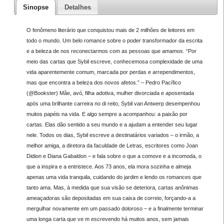
Sinopse
Detalhes
O fenômeno literário que conquistou mais de 2 milhões de leitores em
todo o mundo. Um belo romance sobre o poder transformador da escrita
e a beleza de nos reconectarmos com as pessoas que amamos. “Por
meio das cartas que Sybil escreve, conhecemosa complexidade de uma
vida aparentemente comum, marcada por perdas e arrependimentos,
mas que encontra a beleza dos novos afetos.” – Pedro Pacífico
(@Bookster) Mãe, avó, filha adotiva, mulher divorciada e aposentada
após uma brilhante carreira no di reito, Sybil van Antwerp desempenhou
muitos papéis na vida. E algo sempre a acompanhou: a paixão por
cartas. Elas dão sentido a seu mundo e a ajudam a entender seu lugar
nele. Todos os dias, Sybil escreve a destinatários variados – o irmão, a
melhor amiga, a diretora da faculdade de Letras, escritores como Joan
Didion e Diana Gabaldon – e fala sobre o que a comove e a incomoda, o
que a inspira e a entristece. Aos 73 anos, ela mora sozinha e almeja
apenas uma vida tranquila, cuidando do jardim e lendo os romances que
tanto ama. Mas, à medida que sua visão se deteriora, cartas anônimas
ameaçadoras são depositadas em sua caixa de correio, forçando-a a
mergulhar novamente em um passado doloroso – e a finalmente terminar
uma longa carta que ve m escrevendo há muitos anos, sem jamais