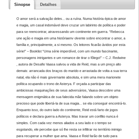
Sinopse
Detalhes
O amor será a salvação deles... ou a ruína. Numa história épica de amor
e magia, um casal indomável deve cruzar um labirinto de política e poder
para se reencontrar, atravessando um continente em guerra. “Rebecca
une ação e magia em uma históriaenv olvente sobre encontrar o amor, a
família e, principalmente, a si mesmo. Os leitores ficarão ávidos por esta
série!” – Booklist “Uma série imperdível, com um mundo fascinante,
personagens intrigantes e um romance de tirar o fôlego!” – C.J. Redwine
, autora de Desafio Vaasa salvou a vida de Reid, mas a um preço alto
demais: arrancada dos braços do marido e arrastada de volta a sua terra
natal, ela não é mais governante absoluta, e sim uma mera marionete
política ocupando o trono de Asterya. F orçada a participar das
ambiciosas maquinações de seus adversários, Vaasa descobre uma
mensagem enigmática de sua falecida mãe falando sobre um objeto
precioso que pode libertá-la de sua magia... se ela conseguir encontrá-lo.
Enquanto isso, do outro lado do continente, Reid está farto de jogos
políticos e declara guerra a Asterya. Mas travar um conflito nunca é
simples. Com cada vez menos aliados a seu lado e o tempo se
esgotando, ele percebe que só lhe resta se infiltrar no território inimigo
para recuperar a mulher que ama. Vaasa e Reid farão de tudo para