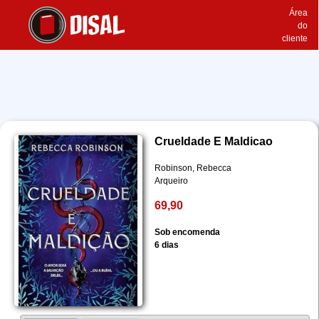
Área
do
cliente
Crueldade E Maldicao
Robinson, Rebecca
Arqueiro
69,90
Sob encomenda
6 dias