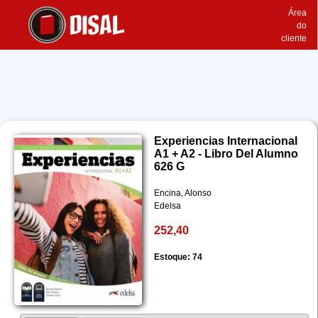
Área
do
cliente
Experiencias Internacional
A1 + A2 - Libro Del Alumno
626 G
Encina, Alonso
Edelsa
252,40
Estoque: 74