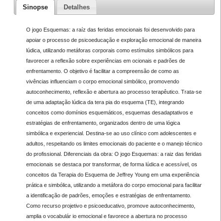
Sinopse
Detalhes
O jogo Esquemas: a raíz das feridas emocionais foi desenvolvido para
apoiar o processo de psicoeducação e exploração emocional de maneira
lúdica, utilizando metáforas corporais como estímulos simbólicos para
favorecer a reflexão sobre experiências em ocionais e padrões de
enfrentamento. O objetivo é facilitar a compreensão de como as
vivências influenciam o corpo emocional simbólico, promovendo
autoconhecimento, reflexão e abertura ao processo terapêutico. Trata-se
de uma adaptação lúdica da tera pia do esquema (TE), integrando
conceitos como domínios esquemáticos, esquemas desadaptativos e
estratégias de enfrentamento, organizados dentro de uma lógica
simbólica e experiencial. Destina-se ao uso clínico com adolescentes e
adultos, respeitando os limites emocionais do paciente e o manejo técnico
do profissional. Diferenciais da obra: O jogo Esquemas: a raiz das feridas
emocionais se destaca por transformar, de forma lúdica e acessível, os
conceitos da Terapia do Esquema de Jeffrey Young em uma experiência
prática e simbólica, utilizando a metáfora do corpo emocional para facilitar
a identificação de padrões, emoções e estratégias de enfrentamento.
Como recurso projetivo e psicoeducativo, promove autoconhecimento,
amplia o vocabulár io emocional e favorece a abertura no processo