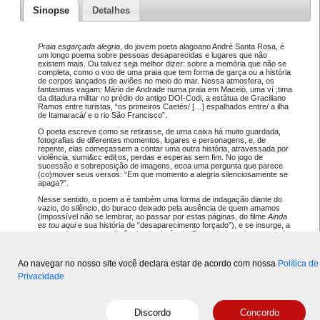
Sinopse
Detalhes
Praia esgarçada alegria
, do jovem poeta alagoano André Santa Rosa, é
um longo poema sobre pessoas desaparecidas e lugares que não
existem mais. Ou talvez seja melhor dizer: sobre a memória que não se
completa, como o voo de uma praia que tem forma de garça ou a história
de corpos lançados de aviões no meio do mar. Nessa atmosfera, os
fantasmas vagam: Mário de Andrade numa praia em Maceió, uma ví ;tima
da ditadura militar no prédio do antigo DOI-Codi, a estátua de Graciliano
Ramos entre turistas, “os primeiros Caetés/ […] espalhados entre/ a ilha
de Itamaracá/ e o rio São Francisco”.
O poeta escreve como se retirasse, de uma caixa há muito guardada,
fotografias de diferentes momentos, lugares e personagens, e, de
repente, elas começassem a contar uma outra história, atravessada por
violência, sumi&cc edil;os, perdas e esperas sem fim. No jogo de
sucessão e sobreposição de imagens, ecoa uma pergunta que parece
(co)mover seus versos: “Em que momento a alegria silenciosamente se
apaga?”.
Nesse sentido, o poem a é também uma forma de indagação diante do
vazio, do silêncio, do buraco deixado pela ausência de quem amamos
(impossível não se lembrar, ao passar por estas páginas, do filme
Ainda
es tou aqui
e sua história de “desaparecimento forçado”), e se insurge, a
seu modo, contra as distâncias intoleráveis. De um lado, pela certeza de
que “o tempo é a maior distância/ entre doi s lugares”. De outro, pelo
desejo de saber o que separa o primeiro sorriso do sobrinho e o último
sorriso da avó.
Ao navegar no nosso site você declara estar de acordo com nossa
Política de
Privacidade