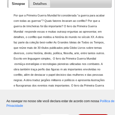
Sinopse
Detalhes
Por que a Primeira Guerra Mundial foi considerada “a guerra para acabar
com todas as guerras”? Quais fatores levaram ao conflito? Por que a
guerra de trincheiras foi tão importante? O livro da Primeira Guerra
Mundial responde essas e muitas outrasp erguntas ao apresentar, em
detalhes, o conflito que moldou a história do mundo no século XX. A obra
faz parte da coleção best-seller As Grandes Ideias de Todos os Tempos,
que reúne mais de 30 títulos publicados pela Globo Livros sobre temas
diversos, como história, direito, política, filosofia, arte, entre tantos outros.
Escrito em linguagem simples, O livro da Primeira Guerra Mundial
esmiúça estratégias e tecnologias pioneiras utilizadas nos combates. A
obra também traça perfis das figuras m ais importantes envolvidas no
conflito, além de destacar o papel decisivo das mulheres e das pessoas
negras. A obra traduz jargões militares e políticos e apresenta ilustrações
e fluxogramas dos eventos mais importantes. O livro da Primeira Guerra
M undial é uma ferramenta acessível e visual para todos aqueles que
querem saber mais sobre história, geopolítica e as consequências desse
Ao navegar no nosso site você declara estar de acordo com nossa
Política de
conflito que mudou o mundo.
Privacidade