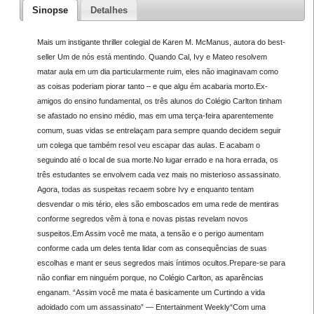
Sinopse
Detalhes
Mais um instigante thriller colegial de Karen M. McManus, autora do best-
seller Um de nós está mentindo. Quando Cal, Ivy e Mateo resolvem
matar aula em um dia particularmente ruim, eles não imaginavam como
as coisas poderiam piorar tanto – e que algu ém acabaria morto.Ex-
amigos do ensino fundamental, os três alunos do Colégio Carlton tinham
se afastado no ensino médio, mas em uma terça-feira aparentemente
comum, suas vidas se entrelaçam para sempre quando decidem seguir
um colega que também resol veu escapar das aulas. E acabam o
seguindo até o local de sua morte.No lugar errado e na hora errada, os
três estudantes se envolvem cada vez mais no misterioso assassinato.
Agora, todas as suspeitas recaem sobre Ivy e enquanto tentam
desvendar o mis tério, eles são emboscados em uma rede de mentiras
conforme segredos vêm à tona e novas pistas revelam novos
suspeitos.Em Assim você me mata, a tensão e o perigo aumentam
conforme cada um deles tenta lidar com as consequências de suas
escolhas e mant er seus segredos mais íntimos ocultos.Prepare-se para
não confiar em ninguém porque, no Colégio Carlton, as aparências
enganam. “Assim você me mata é basicamente um Curtindo a vida
adoidado com um assassinato” — Entertainment Weekly“Com uma