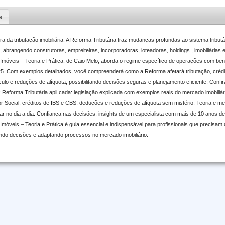
s
 da tributação imobiliária. A Reforma Tributária traz mudanças profundas ao sistema tributári
 abrangendo construtoras, empreiteiras, incorporadoras, loteadoras, holdings , imobiliárias 
Imóveis – Teoria e Prática, de Caio Melo, aborda o regime específico de operações com ben
5. Com exemplos detalhados, você compreenderá como a Reforma afetará tributação, crédi
lo e reduções de alíquota, possibilitando decisões seguras e planejamento eficiente. Conf
: Reforma Tributária apli cada: legislação explicada com exemplos reais do mercado imobiliá
or Social, créditos de IBS e CBS, deduções e reduções de alíquota sem mistério. Teoria e 
 no dia a dia. Confiança nas decisões: insights de um especialista com mais de 10 anos de 
Imóveis – Teoria e Prática é guia essencial e indispensável para profissionais que precisam 
ndo decisões e adaptando processos no mercado imobiliário.