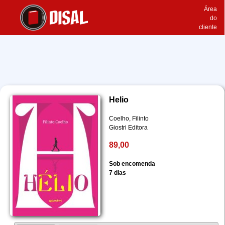
Área
do
cliente
Helio
Coelho, Filinto
Giostri Editora
89,00
Sob encomenda
7 dias