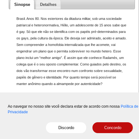
Sinopse
Detalhes
Brasil. Anos 80. Nos estertores da ditadura militar, sob uma sociedade
patriarcal e heteronormativa, Hélio, um adolescente de 15 anos sabe que
é gay. Só que ele não se identifica com os papéis pré-determinados para
os gays, pela cultura da época. Ele deseja ser admirado, aceito e amado.
Sem compreender a homofobia internalizada que lhe acomete, vai
engendrar um plano que o permita sobreviver no mundo hetero. Esse
plano inclui um “melhor amigo”. É assim que ele conhece Radamés, um
colega que é o seu oposto complementar. Como guiados pelo destino, os
dois vão transformar esse encontro num confronto sobre sexualidade,
papéis de gênero e identidade. Por quanto tempo será possível se
manter anônimo quando a almampede por autenticidade?
Ao navegar no nosso site você declara estar de acordo com nossa
Política de
Privacidade
Copyright © 2015-2026 Disal
- Powered by