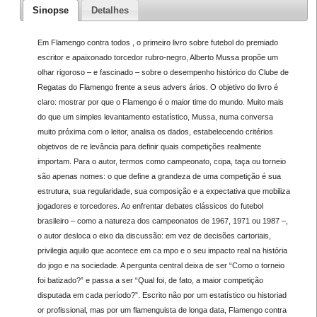
Sinopse
Detalhes
Em Flamengo contra todos , o primeiro livro sobre futebol do premiado
escritor e apaixonado torcedor rubro-negro, Alberto Mussa propõe um
olhar rigoroso – e fascinado – sobre o desempenho histórico do Clube de
Regatas do Flamengo frente a seus advers ários. O objetivo do livro é
claro: mostrar por que o Flamengo é o maior time do mundo. Muito mais
do que um simples levantamento estatístico, Mussa, numa conversa
muito próxima com o leitor, analisa os dados, estabelecendo critérios
objetivos de re levância para definir quais competições realmente
importam. Para o autor, termos como campeonato, copa, taça ou torneio
são apenas nomes: o que define a grandeza de uma competição é sua
estrutura, sua regularidade, sua composição e a expectativa que mobiliza
jogadores e torcedores. Ao enfrentar debates clássicos do futebol
brasileiro – como a natureza dos campeonatos de 1967, 1971 ou 1987 –,
o autor desloca o eixo da discussão: em vez de decisões cartoriais,
privilegia aquilo que acontece em ca mpo e o seu impacto real na história
do jogo e na sociedade. A pergunta central deixa de ser “Como o torneio
foi batizado?” e passa a ser “Qual foi, de fato, a maior competição
disputada em cada período?”. Escrito não por um estatístico ou historiad
or profissional, mas por um flamenguista de longa data, Flamengo contra