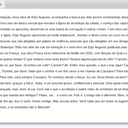
s
tentação, nova obra de Edyr Augusto, acompanha a busca por dois jovens seminaristas de
vel caso de abuso sexual que envolve a figura do arcebispo da cidade, o sumiço dos rapaz
 verdade se aproxima, desenrola-se uma trama de corrupção e outros crimes. Com uma carr
s e ágeis, Edyr Augusto apresenta um estilo implacável , mordaz e direto como um soco no e
ssoas que são atingidas por golpes de violência, pessoas que são atingidas em seu âmago 
Boitempo.?Não nos deix eis cair em tentação é o nono livro de Edyr Augusto publicado pela
dos na França; sua obra Pssica virou minissérie da Netflix em 2025, com direção de Quico e
há quanto tempo! O que motivou esta visita ilustre? Atrasei alguma parcela do mês? Carme
ente-se, por favor. Já tomou um café? Carmen? Ah. Enfim, meu querido, o que o traz aqui? C
n, Tozinho, por favor. Sabe que o senhor é um dos raros a me chamar de Cassiano? Para to
Para mim, será sempre Cassiano. Te conheço desde o berço. Eu sei. Dona Kinota vai bem? A D
do bem, graças a Deus. Sabe, é um assunto grave, confidencial e pessoal. Uma ajuda muit
raçado, mas, bom, lá vai: você sab e que o arcebispo é padre reitor do seminário ali em Ana
 que manda tem inimigos? Padre, sei… e como sei. Pois é. Comigo não é diferente. Bem, n
 Am igo, isso é sério. Deixe comigo. Mas escute antes. Você sabe que em todos os lugar
omum, e no seminário não é diferente”.