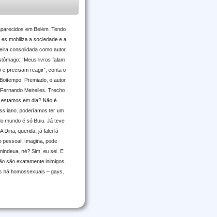
saparecidos em Belém. Tendo
 es mobiliza a sociedade e a
eira consolidada como autor
stômago: “Meus livros falam
e precisam reagir”, conta o
 Boitempo. Premiado, o autor
 Fernando Meirelles. Trecho
n, estamos em dia? Não é
ass iano, poderíamos ter um
do mundo é só Buiu. Já teve
ina, querida, já falei lá
o pessoal. Imagina, pode
nindeua, né? Sim, eu sei. E
ão são exatamente inimigos,
es há homossexuais – gays,