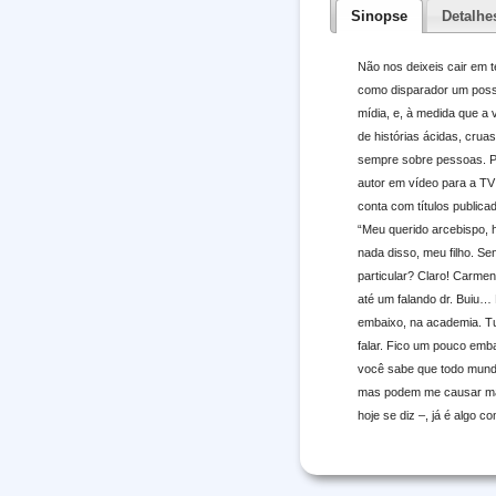
Sinopse
Detalhe
Não nos deixeis cair em 
como disparador um possí
mídia, e, à medida que a
de histórias ácidas, crua
sempre sobre pessoas. Pe
autor em vídeo para a TV 
conta com títulos publica
“Meu querido arcebispo, 
nada disso, meu filho. S
particular? Claro! Carme
até um falando dr. Buiu… 
embaixo, na academia. Tu
falar. Fico um pouco emba
você sabe que todo mundo
mas podem me causar mal.
hoje se diz –, já é algo c