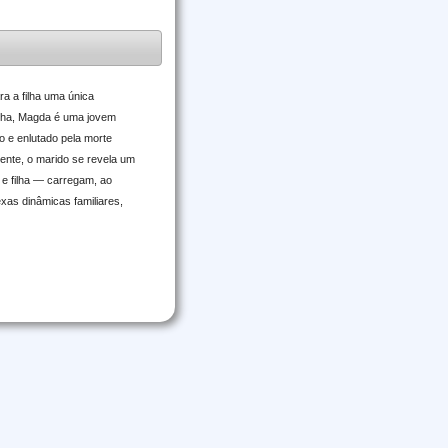
ra a filha uma única
 nha, Magda é uma jovem
o e enlutado pela morte
mente, o marido se revela um
 e filha — carregam, ao
xas dinâmicas familiares,