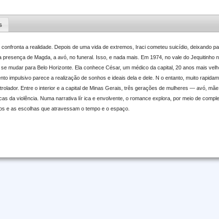
s
 confronta a realidade. Depois de uma vida de extremos, Iraci cometeu suicídio, deixando pa
 presença de Magda, a avó, no funeral. Isso, e nada mais. Em 1974, no vale do Jequitinho
se mudar para Belo Horizonte. Ela conhece César, um médico da capital, 20 anos mais velh
to impulsivo parece a realização de sonhos e ideais dela e dele. N o entanto, muito rapida
olador. Entre o interior e a capital de Minas Gerais, três gerações de mulheres — avó, mãe
as da violência. Numa narrativa lír ica e envolvente, o romance explora, por meio de comple
os e as escolhas que atravessam o tempo e o espaço.