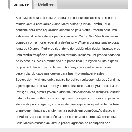
Sinopse
Detalhes
Bella Mackie está de volta. A autora que conquistou leitores ao redor do
mundo com o best-seller Como Matei Minha Querida Família , que
caminha para uma aguardada adaptação pela Netflix, retorna com uma
sátira social repleta de suspense e veneno. Co mo Vivi Meu Glorioso Fim
começa com a morte repentina de Anthony Wistern durante sua luxuosa
festa de 60 anos. Podre de rico, dono de residências deslumbrantes e de
uma família fotogênica, ele parecia ter tudo, inclusive um grande histórico
de excess os. Mas a morte não é o ponto final. Relegado a uma espécie
de pós-vida burocrática e tediosa, Anthony é obrigado a assistir ao
desenrolar do caos que deixou para trás. No verdadeiro estilo
Succession , Anthony deixa quatro herdeiros nada exemplares : Jemima,
a primogênita ardilosa; Freddy, o filho desinteressado; Lyra, radicada em
Paris; e Clara, a mais jovem e atrevida. No comando da dinâmica familiar
está a elegante Olivia, esposa especialista em joias. E, para completar o
elenco de personage ns, surge ainda uma aspirante a podcaster de true
crime determinada a transformar a tragédia em conteúdo. Ao dissecar
privilégio, vaidade e decadência com humor ácido e precisão cirúrgica,
Bella Mackie oferece ao leitor o prazer agridoce de acompanh ar o
colapso impecavelmente coreografado de mundos que pareciam