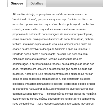
Sinopse
Detalhes
Até os dias de hoje, as pesquisas em saúde se fundamentam na
“medicina do biquíni”, que presume que o corpo feminino se difere do
masculino apenas nas áreas que são cobertas pelo traje de banho. No
entanto, são as mulheres que dominam as estatísticas de maior
propensão de sofrimento com condições de saúde neuropsicológicas,
como ansiedade, enxaqueca e distúrbios do sono. Além disso, embora
tenham uma maior expectativa de vida, elas também têm o dobro de
chance de desenvolver a doença de Alzheime r após os 60 anos.O
resultado dessa conta é preocupante: de cada três pessoas com
Alzheimer, duas são mulheres. Mesmo levando tudo isso em
consideração, o cérebro feminino recebeu pouca atenção ao longo dos
anos, resultando em uma crise de desinforma ção sobre a saúde das
mulheres. Neste livro, Lisa Mosconi enfrenta essa situação ao revelar
como os dois poderosos cromossomos X, que distinguem os sexos
biológicos, impactam diretamente o cérebro, destacando o papel crucial
do estrogênio na sua prot eção.Contemplando os diversos fatores que
debilitam a saúde feminina — incluindo névoa mental, lapsos de memória,
transtornos de humor, insônia, desequilíbrios hormonais e o aumento do
risco de demência —, Lisa Mosconi apresenta abordagens inovadoras