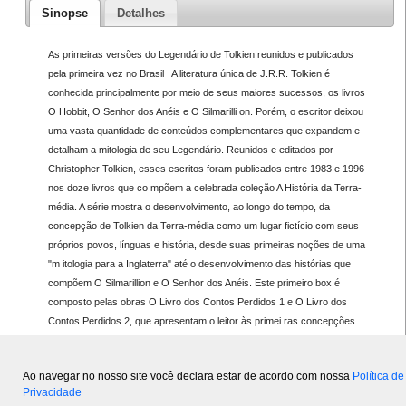
Sinopse
Detalhes
As primeiras versões do Legendário de Tolkien reunidos e publicados
pela primeira vez no Brasil A literatura única de J.R.R. Tolkien é
conhecida principalmente por meio de seus maiores sucessos, os livros
O Hobbit, O Senhor dos Anéis e O Silmarilli on. Porém, o escritor deixou
uma vasta quantidade de conteúdos complementares que expandem e
detalham a mitologia de seu Legendário. Reunidos e editados por
Christopher Tolkien, esses escritos foram publicados entre 1983 e 1996
nos doze livros que co mpõem a celebrada coleção A História da Terra-
média. A série mostra o desenvolvimento, ao longo do tempo, da
concepção de Tolkien da Terra-média como um lugar fictício com seus
próprios povos, línguas e história, desde suas primeiras noções de uma
"m itologia para a Inglaterra" até o desenvolvimento das histórias que
compõem O Silmarillion e O Senhor dos Anéis. Este primeiro box é
composto pelas obras O Livro dos Contos Perdidos 1 e O Livro dos
Contos Perdidos 2, que apresentam o leitor às primei ras concepções
dos mitos e lendas que vieram a compor o Legendário de Tolkien. Em
ambos os livros, cada conto é acompanhado de notas e comentários de
Ao navegar no nosso site você declara estar de acordo com nossa
Política de
Christopher.
Privacidade