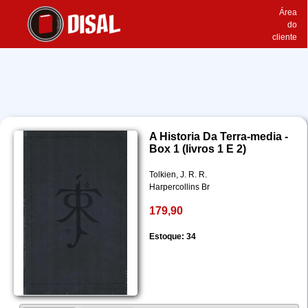
Área
do
cliente
A Historia Da Terra-media -
Box 1 (livros 1 E 2)
Tolkien, J. R. R.
Harpercollins Br
179,90
Estoque: 34