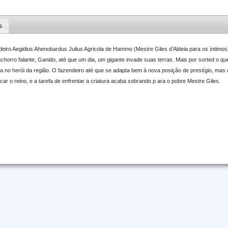
s
deiro Aegidius Ahenobardus Julius Agricola de Hammo (Mestre Giles d’Aldeia para os íntimos)
horro falante, Ganido, até que um dia, um gigante invade suas terras. Mais por sorted o q
a no herói da região. O fazendeiro até que se adapta bem à nova posição de prestígio, mas 
ar o reino, e a tarefa de enfrentar a criatura acaba sobrando p ara o pobre Mestre Giles.