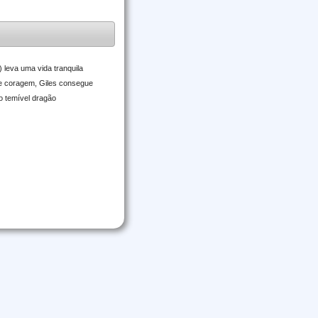
 leva uma vida tranquila
ue coragem, Giles consegue
o temível dragão