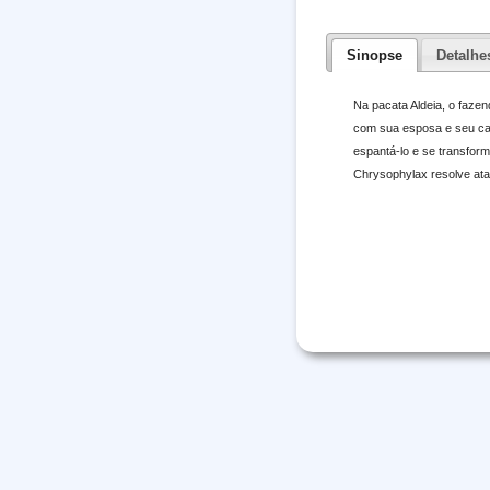
Sinopse
Detalhe
Na pacata Aldeia, o fazen
com sua esposa e seu cac
espantá-lo e se transform
Chrysophylax resolve atac