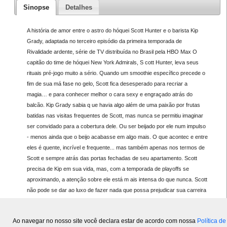
Sinopse
Detalhes
A história de amor entre o astro do hóquei Scott Hunter e o barista Kip
Grady, adaptada no terceiro episódio da primeira temporada de
Rivalidade ardente, série de TV distribuída no Brasil pela HBO Max O
capitão do time de hóquei New York Admirals, S cott Hunter, leva seus
rituais pré-jogo muito a sério. Quando um smoothie específico precede o
fim de sua má fase no gelo, Scott fica desesperado para recriar a
magia… e para conhecer melhor o cara sexy e engraçado atrás do
balcão. Kip Grady sabia q ue havia algo além de uma paixão por frutas
batidas nas visitas frequentes de Scott, mas nunca se permitiu imaginar
ser convidado para a cobertura dele. Ou ser beijado por ele num impulso
- menos ainda que o beijo acabasse em algo mais. O que acontec e entre
eles é quente, incrível e frequente... mas também apenas nos termos de
Scott e sempre atrás das portas fechadas de seu apartamento. Scott
precisa de Kip em sua vida, mas, com a temporada de playoffs se
aproximando, a atenção sobre ele está m ais intensa do que nunca. Scott
não pode se dar ao luxo de fazer nada que possa prejudicar sua carreira
ou a imagem pública do que um capitão de hóquei deve ser. Kip está
pronto para se entregar completamente a Scott - mas por quanto tempo
Ao navegar no nosso site você declara estar de acordo com nossa
Política de
ainda terá que permanecer um segredo?