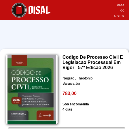
Área
do
cliente
Codigo De Processo Civil E
Legislacao Processual Em
Vigor - 57ª Edicao 2026
Negrao , Theotonio
Saraiva Jur
783,00
Sob encomenda
4 dias