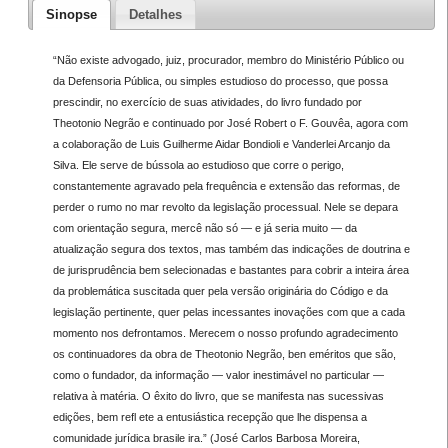
Sinopse
Detalhes
“Não existe advogado, juiz, procurador, membro do Ministério Público ou
da Defensoria Pública, ou simples estudioso do processo, que possa
prescindir, no exercício de suas atividades, do livro fundado por
Theotonio Negrão e continuado por José Robert o F. Gouvêa, agora com
a colaboração de Luis Guilherme Aidar Bondioli e Vanderlei Arcanjo da
Silva. Ele serve de bússola ao estudioso que corre o perigo,
constantemente agravado pela frequência e extensão das reformas, de
perder o rumo no mar revolto da legislação processual. Nele se depara
com orientação segura, mercê não só — e já seria muito — da
atualização segura dos textos, mas também das indicações de doutrina e
de jurisprudência bem selecionadas e bastantes para cobrir a inteira área
da problemática suscitada quer pela versão originária do Código e da
legislação pertinente, quer pelas incessantes inovações com que a cada
momento nos defrontamos. Merecem o nosso profundo agradecimento
os continuadores da obra de Theotonio Negrão, ben eméritos que são,
como o fundador, da informação — valor inestimável no particular —
relativa à matéria. O êxito do livro, que se manifesta nas sucessivas
edições, bem refl ete a entusiástica recepção que lhe dispensa a
comunidade jurídica brasile ira.” (José Carlos Barbosa Moreira,