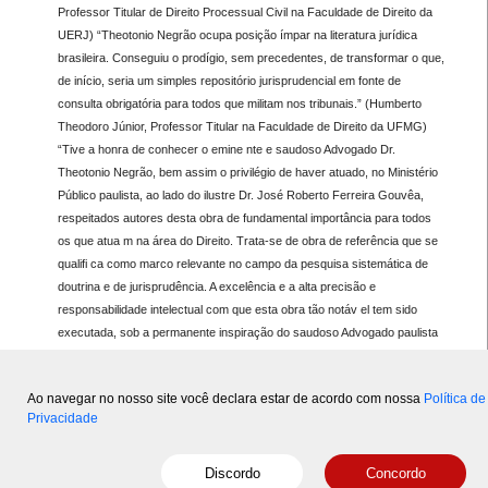
Professor Titular de Direito Processual Civil na Faculdade de Direito da
UERJ) “Theotonio Negrão ocupa posição ímpar na literatura jurídica
brasileira. Conseguiu o prodígio, sem precedentes, de transformar o que,
de início, seria um simples repositório jurisprudencial em fonte de
consulta obrigatória para todos que militam nos tribunais.” (Humberto
Theodoro Júnior, Professor Titular na Faculdade de Direito da UFMG)
“Tive a honra de conhecer o emine nte e saudoso Advogado Dr.
Theotonio Negrão, bem assim o privilégio de haver atuado, no Ministério
Público paulista, ao lado do ilustre Dr. José Roberto Ferreira Gouvêa,
respeitados autores desta obra de fundamental importância para todos
os que atua m na área do Direito. Trata-se de obra de referência que se
qualifi ca como marco relevante no campo da pesquisa sistemática de
doutrina e de jurisprudência. A excelência e a alta precisão e
responsabilidade intelectual com que esta obra tão notáv el tem sido
executada, sob a permanente inspiração do saudoso Advogado paulista
Dr. Theotonio Negrão, são atestadas pelas sucessivas edições anuais,
desde 1974, desta publicação essencial aos que militam na área jurídica.”
Ao navegar no nosso site você declara estar de acordo com nossa
Política de
(José Cel
Privacidade