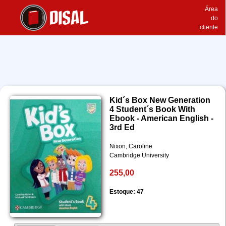
Área
do
cliente
Kid´s Box New Generation
4 Student´s Book With
Ebook - American English -
3rd Ed
Nixon, Caroline
Cambridge University
255,00
Estoque: 47