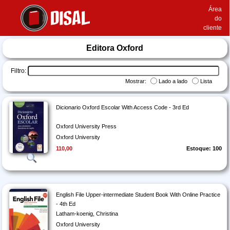
Área
do
cliente
Editora Oxford
Filtro:
Mostrar:
Lado a lado
Lista
Dicionario Oxford Escolar With Access Code - 3rd Ed
Oxford University Press
Oxford University
110,00
Estoque: 100
English File Upper-intermediate Student Book With Online Practice
- 4th Ed
Latham-koenig, Christina
Oxford University