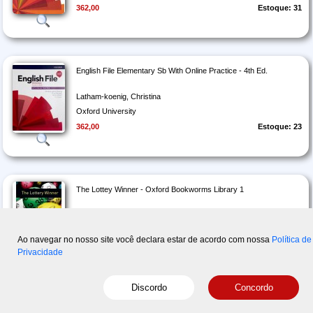
362,00
Estoque: 31
English File Elementary Sb With Online Practice - 4th Ed.
Latham-koenig, Christina
Oxford University
362,00
Estoque: 23
The Lottey Winner - Oxford Bookworms Library 1
Border, Rosemary
Oxford University
Ao navegar no nosso site você declara estar de acordo com nossa
Política de
65,00
Estoque: 1
Privacidade
Página
1
de 20
« Primeira
‹ Anterior
Próxima ›
Última »
999 registros
English File Pre-intermediate Sb With Online Practice - 4th Ed.