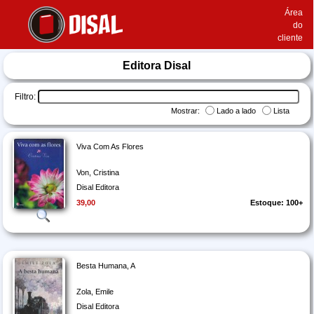
Área
do
cliente
Editora Disal
Filtro:
Mostrar:
Lado a lado
Lista
Viva Com As Flores
Von, Cristina
Disal Editora
39,00
Estoque: 100+
Besta Humana, A
Zola, Emile
Disal Editora