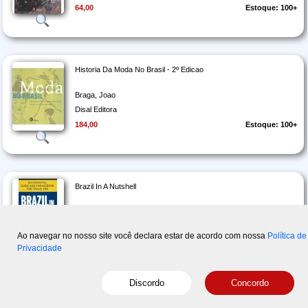
64,00
Estoque: 100+
Historia Da Moda No Brasil - 2º Edicao
Braga, Joao
Disal Editora
184,00
Estoque: 100+
Brazil In A Nutshell
Nash, Mark G. ; Ferreira, Willians Ramos
Disal Editora
Ao navegar no nosso site você declara estar de acordo com nossa
Política de
49,50
Estoque: 100+
Privacidade
Página
1
de 7
« Primeira
‹ Anterior
Próxima ›
Última »
325 registros
Snowball - Basic English Vocabulary